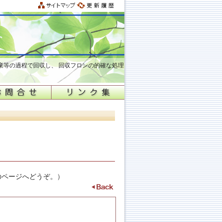
棄等の過程で回収し、 回収フロンの的確な処理
のページへどうぞ。
）