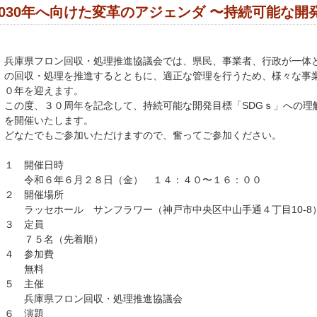
2030年へ向けた変革のアジェンダ 〜持続可能な開
兵庫県フロン回収・処理推進協議会では、県民、事業者、行政が一体
の回収・処理を推進するとともに、適正な管理を行うため、様々な事
０年を迎えます。
この度、３０周年を記念して、持続可能な開発目標「SDGｓ」への理
を開催いたします。
どなたでもご参加いただけますので、奮ってご参加ください。
１ 開催日時
令和６年６月２８日（金） １４：４０〜１６：００
２ 開催場所
ラッセホール サンフラワー（神戸市中央区中山手通４丁目10-8
３ 定員
７５名（先着順）
４ 参加費
無料
５ 主催
兵庫県フロン回収・処理推進協議会
６ 演題