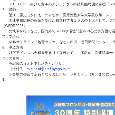
２０３０年へ向けた変革のアジェンダ〜持続可能な開発目標「SD
７ 講師
蟹江 憲史（かにえ のりちか）慶應義塾大学大学院政策・メデ
国連事務総長の任命を受けた独立科学者１５人の１人として、グロ
（GSDR2023）
の執筆を行うなど、国内外でSDGsや環境問題を中心に多方面で活
アップ現代」、
NHKオンライン「地球ラジオ」などに出演。朝日新聞デジタルに
８ 申込方法
以下アドレスへ令和６年６月１０日までに「①名前、②電話番号、③E
はその名称」
を記載のうえお申し込みください。
（送付先）
mizutaiki@pref.hyogo.lg.jp
※会場の都合で定員となりましたら、６月１７日（月）までにE-ma
す。