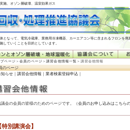
実施、オゾン層破壊、温室効果ガス
体となって、電気冷蔵庫、業務用冷凍機器、カーエアコン等に含まれるフロンを廃
施していくことを目的としています。
ップページ
＞
会員のページ
＞
講習会他情報一覧
＞講習会他情報
員のページ
お知らせ
｜
講習会他情報
｜
業者検索登録申込
｜
協議会の会員の皆様のためのページです。（
会員のお申し込みはこちら
【特別講演会】